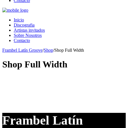
Contacto
Inicio
Discografia
Artistas invitados
Sobre Nosotros
Contacto
Frambel Latín Groove
/
Shop
/
Shop Full Width
Shop Full Width
[recent_products per_page=”12″ columns=”4″
Frambel Latín
orderby=”menu_order” order=”ASC”]