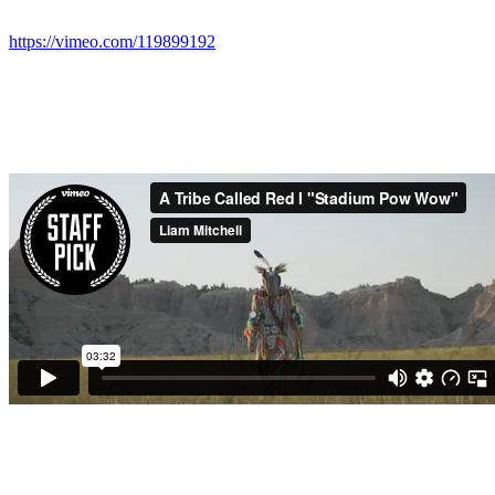
https://vimeo.com/119899192