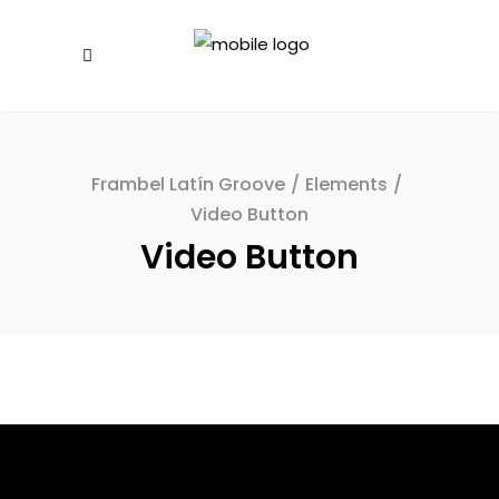
Frambel Latín Groove
/
Elements
/
Video Button
Video Button