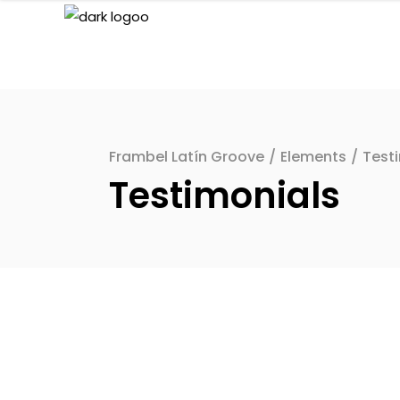
Frambel Latín Groove
/
Elements
/
Test
Testimonials