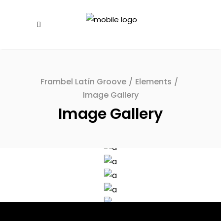
Frambel Latín Groove
/
Elements
/
Image Gallery
Image Gallery