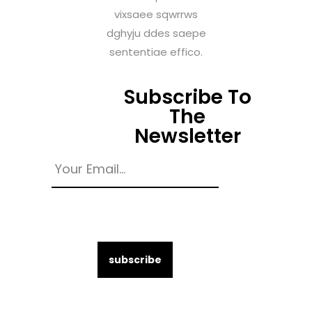
vixsaee sqwrrws
dghyju ddes saepe
sententiae effico.
Subscribe To
The
Newsletter