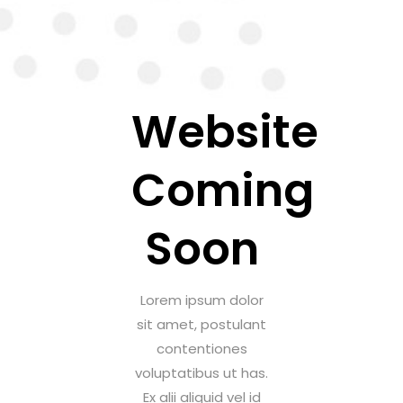
Website
Coming
Soon
Lorem ipsum dolor
sit amet, postulant
contentiones
voluptatibus ut has.
Ex alii aliquid vel id