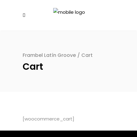
Frambel Latín Groove
/
Cart
Cart
[woocommerce_cart]