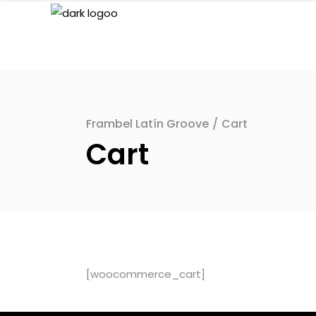
Frambel Latín Groove
/
Cart
Cart
[woocommerce_cart]