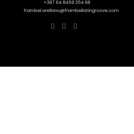
+387 64 8459 254 68
frambel.arellano@frambellatingroove.com